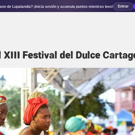
no de Lupalandia? ¡Inicia sesión y acumula puntos mientras lees!
Entrar
l XIII Festival del Dulce Carta