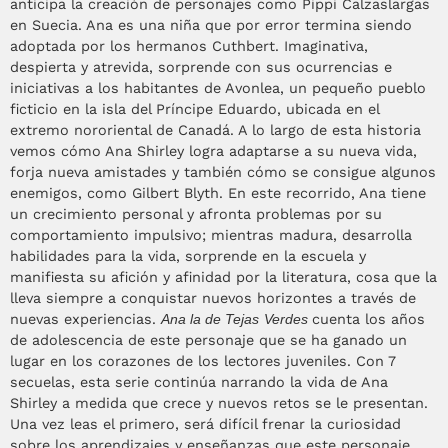
anticipa la creación de personajes como Pippi Calzaslargas
en Suecia. Ana es una niña que por error termina siendo
adoptada por los hermanos Cuthbert. Imaginativa,
despierta y atrevida, sorprende con sus ocurrencias e
iniciativas a los habitantes de Avonlea, un pequeño pueblo
ficticio en la isla del Príncipe Eduardo, ubicada en el
extremo nororiental de Canadá. A lo largo de esta historia
vemos cómo Ana Shirley logra adaptarse a su nueva vida,
forja nueva amistades y también cómo se consigue algunos
enemigos, como Gilbert Blyth. En este recorrido, Ana tiene
un crecimiento personal y afronta problemas por su
comportamiento impulsivo; mientras madura, desarrolla
habilidades para la vida, sorprende en la escuela y
manifiesta su afición y afinidad por la literatura, cosa que la
lleva siempre a conquistar nuevos horizontes a través de
nuevas experiencias.
Ana la de Tejas
Verdes
cuenta los años
de adolescencia de este personaje que se ha ganado un
lugar en los corazones de los lectores juveniles. Con 7
secuelas, esta serie continúa narrando la vida de Ana
Shirley a medida que crece y nuevos retos se le presentan.
Una vez leas el primero, será difícil frenar la curiosidad
sobre los aprendizajes y enseñanzas que este personaje