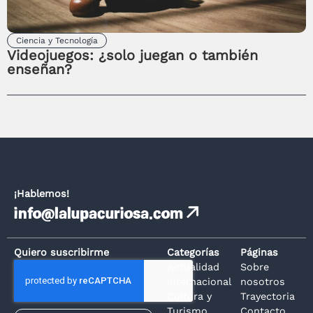
Ciencia y Tecnología
Videojuegos: ¿solo juegan o también
enseñan?
¡Hablemos!
info@lalupacuriosa.com
Quiero suscribirme
Categorías
Páginas
Actualidad
Sobre
Internacional
nosotros
Cultura y
Trayectoria
Turismo
Contacto