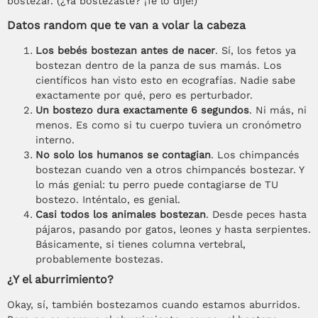
bostezar. (¿Ya bostezaste? ¡Te lo dije!)
Datos random que te van a volar la cabeza
Los bebés bostezan antes de nacer
. Sí, los fetos ya
bostezan dentro de la panza de sus mamás. Los
científicos han visto esto en ecografías. Nadie sabe
exactamente por qué, pero es perturbador.
Un bostezo dura exactamente 6 segundos
. Ni más, ni
menos. Es como si tu cuerpo tuviera un cronómetro
interno.
No solo los humanos se contagian
. Los chimpancés
bostezan cuando ven a otros chimpancés bostezar. Y
lo más genial: tu perro puede contagiarse de TU
bostezo. Inténtalo, es genial.
Casi todos los animales bostezan
. Desde peces hasta
pájaros, pasando por gatos, leones y hasta serpientes.
Básicamente, si tienes columna vertebral,
probablemente bostezas.
¿Y el aburrimiento?
Okay, sí, también bostezamos cuando estamos aburridos.