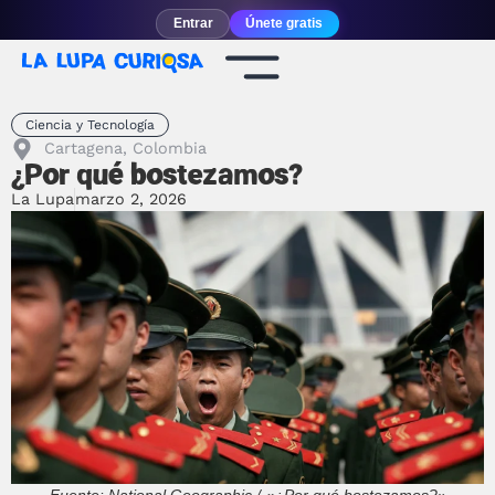
Entrar
Únete gratis
Ciencia y Tecnología
Cartagena, Colombia
¿Por qué bostezamos?
La Lupa
marzo 2, 2026
Fuente: National Geographic / «¿Por qué bostezamos?»