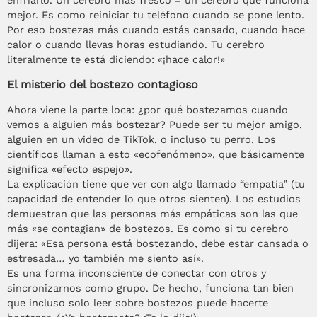
enfriarlo. Un cerebro más fresco = un cerebro que funciona
mejor. Es como reiniciar tu teléfono cuando se pone lento.
Por eso bostezas más cuando estás cansado, cuando hace
calor o cuando llevas horas estudiando. Tu cerebro
literalmente te está diciendo: «¡hace calor!»
El misterio del bostezo contagioso
Ahora viene la parte loca: ¿por qué bostezamos cuando
vemos a alguien más bostezar? Puede ser tu mejor amigo,
alguien en un video de TikTok, o incluso tu perro. Los
científicos llaman a esto «ecofenómeno», que básicamente
significa «efecto espejo».
La explicación tiene que ver con algo llamado “empatía” (tu
capacidad de entender lo que otros sienten). Los estudios
demuestran que las personas más empáticas son las que
más «se contagian» de bostezos. Es como si tu cerebro
dijera: «Esa persona está bostezando, debe estar cansada o
estresada… yo también me siento así».
Es una forma inconsciente de conectar con otros y
sincronizarnos como grupo. De hecho, funciona tan bien
que incluso solo leer sobre bostezos puede hacerte